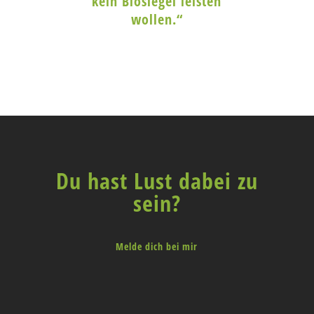
kein Biosiegel leisten
wollen.“
Du hast Lust dabei zu
sein?
Melde dich bei mir