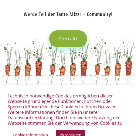
Werde Teil der Tante Mizzi
– Community!
Kontakt
Technisch notwendige Cookies ermöglichen dieser
Veranstaltungen
Kontakt
Glossar
Webseite grundlegende Funktionen. Löschen oder
Wissenswert
Buchtipps
Filmtipps
Sperren können Sie diese Cookies in Ihrem Browser.
Weitere Informationen finden Sie in unserer
Datenschutz
Impressum
Datenschutzerklärung. Durch die weitere Nutzung der
Webseite stimmen Sie der Verwendung von Cookies zu.
Copyright 2026
Tante Mizzi |
WEBAGENTUR
|
Cookie Information
Akzeptieren